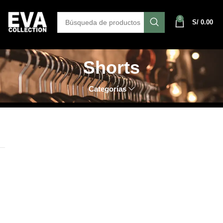
0
S/
0.00
Shorts
Categorías