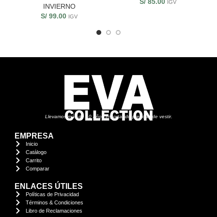
S/
85.00
IGV
INVIERNO
S/
99.00
IGV
Llevamos más de 10 años importando prendas de vestir.
EMPRESA
Inicio
Catálogo
Carrito
Comparar
ENLACES ÚTILES
Políticas de Privacidad
Términos & Condiciones
Libro de Reclamaciones