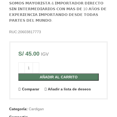
𝗦𝗢𝗠𝗢𝗦 𝗠𝗔𝗬𝗢𝗥𝗜𝗦𝗧𝗔 & 𝗜𝗠𝗣𝗢𝗥𝗧𝗔𝗗𝗢𝗥 𝗗𝗜𝗥𝗘𝗖𝗧𝗢
𝗦𝗜𝗡 𝗜𝗡𝗧𝗘𝗥𝗠𝗘𝗗𝗜𝗔𝗥𝗜𝗢𝗦 𝗖𝗢𝗡 𝗠𝗔𝗦 𝗗𝗘 10 𝗔Ñ𝗢𝗦 𝗗𝗘
𝗘𝗫𝗣𝗘𝗥𝗜𝗘𝗡𝗖𝗜𝗔 𝗜𝗠𝗣𝗢𝗥𝗧𝗔𝗡𝗗𝗢 𝗗𝗘𝗦𝗗𝗘 𝗧𝗢𝗗𝗔𝗦
𝗣𝗔𝗥𝗧𝗘𝗦 𝗗𝗘𝗟 𝗠𝗨𝗡𝗗𝗢.
RUC:20603817773
S/
45.00
IGV
AÑADIR AL CARRITO
Comparar
Añadir a lista de deseos
Categoría:
Cardigan
Compartir: