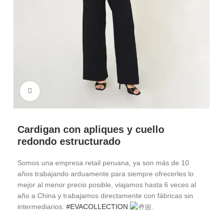
Haga Click para agrandar
Cardigan con apliques y cuello
redondo estructurado
Somos una empresa retail peruana, ya son más de 10
años trabajando arduamente para siempre ofrecerles lo
mejor al menor precio posible, viajamos hasta 6 veces al
año a China y trabajamos directamente con fábricas sin
intermediarios.
#EVACOLLECTION
.