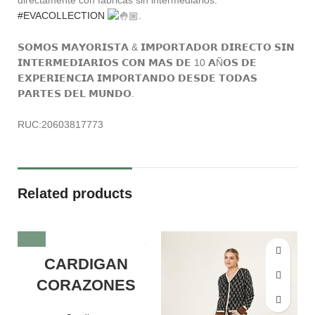
#EVACOLLECTION
.
𝗦𝗢𝗠𝗢𝗦 𝗠𝗔𝗬𝗢𝗥𝗜𝗦𝗧𝗔 & 𝗜𝗠𝗣𝗢𝗥𝗧𝗔𝗗𝗢𝗥 𝗗𝗜𝗥𝗘𝗖𝗧𝗢 𝗦𝗜𝗡
𝗜𝗡𝗧𝗘𝗥𝗠𝗘𝗗𝗜𝗔𝗥𝗜𝗢𝗦 𝗖𝗢𝗡 𝗠𝗔𝗦 𝗗𝗘 10 𝗔Ñ𝗢𝗦 𝗗𝗘
𝗘𝗫𝗣𝗘𝗥𝗜𝗘𝗡𝗖𝗜𝗔 𝗜𝗠𝗣𝗢𝗥𝗧𝗔𝗡𝗗𝗢 𝗗𝗘𝗦𝗗𝗘 𝗧𝗢𝗗𝗔𝗦
𝗣𝗔𝗥𝗧𝗘𝗦 𝗗𝗘𝗟 𝗠𝗨𝗡𝗗𝗢.
RUC:20603817773
Related products
CARDIGAN
CORAZONES