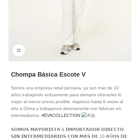
Haga Click para agrandar
Chompa Básica Escote V
Somos una empresa retail peruana, ya son más de 10
años trabajando arduamente para siempre ofrecerles lo
mejor al menor precio posible, viajamos hasta 6 veces al
año a China y trabajamos directamente con fábricas sin
intermediarios.
#EVACOLLECTION
.
𝗦𝗢𝗠𝗢𝗦 𝗠𝗔𝗬𝗢𝗥𝗜𝗦𝗧𝗔 & 𝗜𝗠𝗣𝗢𝗥𝗧𝗔𝗗𝗢𝗥 𝗗𝗜𝗥𝗘𝗖𝗧𝗢
𝗦𝗜𝗡 𝗜𝗡𝗧𝗘𝗥𝗠𝗘𝗗𝗜𝗔𝗥𝗜𝗢𝗦 𝗖𝗢𝗡 𝗠𝗔𝗦 𝗗𝗘 10 𝗔Ñ𝗢𝗦 𝗗𝗘