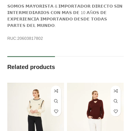
𝗦𝗢𝗠𝗢𝗦 𝗠𝗔𝗬𝗢𝗥𝗜𝗦𝗧𝗔 & 𝗜𝗠𝗣𝗢𝗥𝗧𝗔𝗗𝗢𝗥 𝗗𝗜𝗥𝗘𝗖𝗧𝗢 𝗦𝗜𝗡
𝗜𝗡𝗧𝗘𝗥𝗠𝗘𝗗𝗜𝗔𝗥𝗜𝗢𝗦 𝗖𝗢𝗡 𝗠𝗔𝗦 𝗗𝗘 10 𝗔Ñ𝗢𝗦 𝗗𝗘
𝗘𝗫𝗣𝗘𝗥𝗜𝗘𝗡𝗖𝗜𝗔 𝗜𝗠𝗣𝗢𝗥𝗧𝗔𝗡𝗗𝗢 𝗗𝗘𝗦𝗗𝗘 𝗧𝗢𝗗𝗔𝗦
𝗣𝗔𝗥𝗧𝗘𝗦 𝗗𝗘𝗟 𝗠𝗨𝗡𝗗𝗢.
RUC:20603817802
Related products