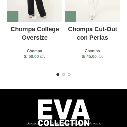
Chompa College
Chompa Cut-Out
Oversize
con Perlas
Chompa
Chompa
S/
50.00
S/
45.00
IGV
IGV
Llevamos más de 10 años importando prendas de vestir.