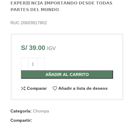
𝗘𝗫𝗣𝗘𝗥𝗜𝗘𝗡𝗖𝗜𝗔 𝗜𝗠𝗣𝗢𝗥𝗧𝗔𝗡𝗗𝗢 𝗗𝗘𝗦𝗗𝗘 𝗧𝗢𝗗𝗔𝗦
𝗣𝗔𝗥𝗧𝗘𝗦 𝗗𝗘𝗟 𝗠𝗨𝗡𝗗𝗢.
RUC:20603817802
S/
39.00
IGV
AÑADIR AL CARRITO
Comparar
Añadir a lista de deseos
Categoría:
Chompa
Compartir: