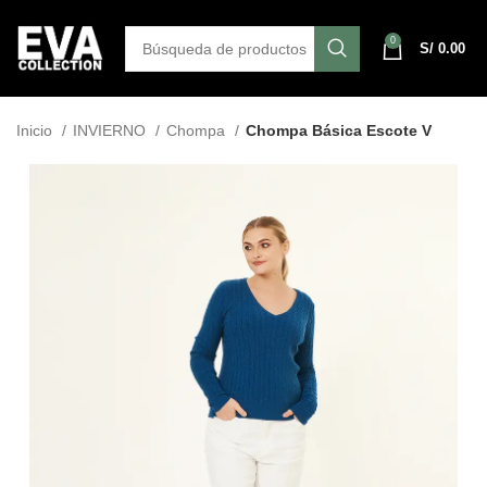
0
S/
0.00
Inicio
INVIERNO
Chompa
Chompa Básica Escote V