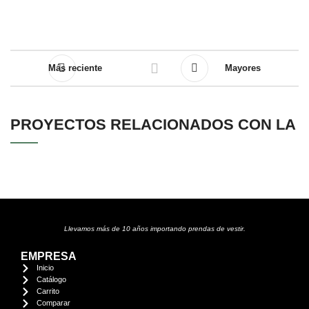
Más reciente
Mayores
PROYECTOS RELACIONADOS CON LA
A LACUS BIBENDUM PULVINAR
FURNITURE
Llevamos más de 10 años importando prendas de vestir.
EMPRESA
Inicio
Catálogo
Carrito
Comparar