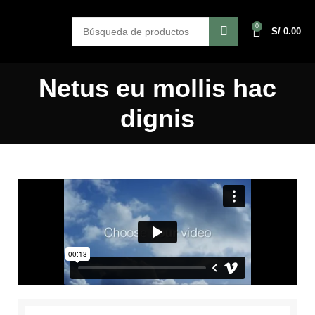
0
S/
0.00
Netus eu mollis hac
dignis