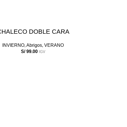
SELECCIONAR OPCIONES
AÑADIR AL CARR
CHALECO DOBLE CARA
CHALECO MA
INVIERNO
,
Abrigos
,
VERANO
INVIERNO
S/
99.00
S/
99.00
IGV
IGV