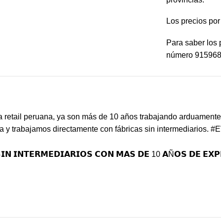
Los precios po
Para saber los 
número 91596
etail peruana, ya son más de 10 años trabajando arduamente p
a y trabajamos directamente con fábricas sin intermediarios.
#E
𝗜𝗡 𝗜𝗡𝗧𝗘𝗥𝗠𝗘𝗗𝗜𝗔𝗥𝗜𝗢𝗦 𝗖𝗢𝗡 𝗠𝗔𝗦 𝗗𝗘 10 𝗔Ñ𝗢𝗦 𝗗𝗘 𝗘𝗫𝗣