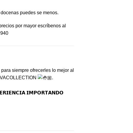
r docenas puedes se menos.
precios por mayor escríbenos al
8940
ara siempre ofrecerles lo mejor al
VACOLLECTION
.
𝗥𝗜𝗘𝗡𝗖𝗜𝗔 𝗜𝗠𝗣𝗢𝗥𝗧𝗔𝗡𝗗𝗢