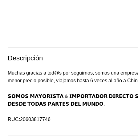
Descripción
Muchas gracias a tod@s por seguirnos, somos una empresa r
menor precio posible, viajamos hasta 6 veces al año a Chin
𝗦𝗢𝗠𝗢𝗦 𝗠𝗔𝗬𝗢𝗥𝗜𝗦𝗧𝗔 & 𝗜𝗠𝗣𝗢𝗥𝗧𝗔𝗗𝗢𝗥 𝗗𝗜𝗥𝗘𝗖𝗧𝗢 𝗦
𝗗𝗘𝗦𝗗𝗘 𝗧𝗢𝗗𝗔𝗦 𝗣𝗔𝗥𝗧𝗘𝗦 𝗗𝗘𝗟 𝗠𝗨𝗡𝗗𝗢.
RUC:20603817746