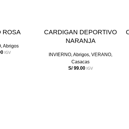
R OPCIONES
SELECCIONAR OPCIONES
O ROSA
CARDIGAN DEPORTIVO
NARANJA
O
,
Abrigos
00
IGV
INVIERNO
,
Abrigos
,
VERANO
,
Casacas
S/
99.00
IGV