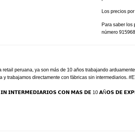
Los precios po
Para saber los 
número 91596
etail peruana, ya son más de 10 años trabajando arduamente p
a y trabajamos directamente con fábricas sin intermediarios.
#E
𝗜𝗡 𝗜𝗡𝗧𝗘𝗥𝗠𝗘𝗗𝗜𝗔𝗥𝗜𝗢𝗦 𝗖𝗢𝗡 𝗠𝗔𝗦 𝗗𝗘 10 𝗔Ñ𝗢𝗦 𝗗𝗘 𝗘𝗫𝗣