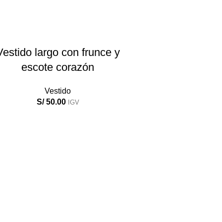
AÑADIR AL CARRITO
Vestido largo con frunce y
escote corazón
Vestido
S/
50.00
IGV
AÑADIR AL CARR
Vestido midi enta
lazo decorat