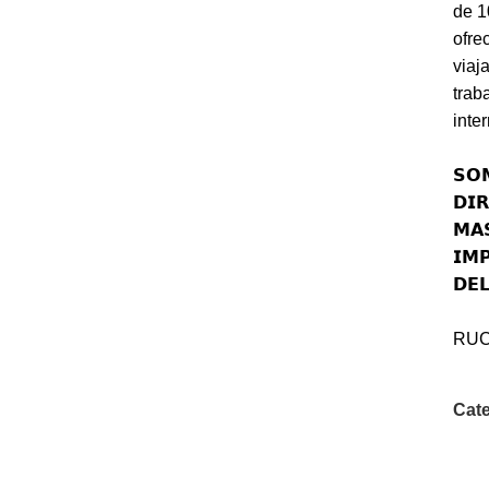
de 1
ofre
viaj
trab
inte
𝗦𝗢
𝗗𝗜
𝗠𝗔
𝗜𝗠
𝗗𝗘
RUC
Cate