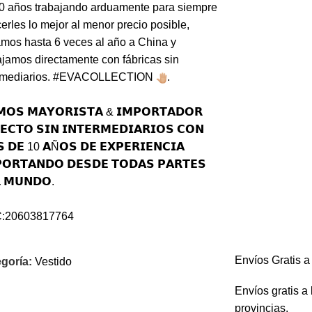
0 años trabajando arduamente para siempre
cerles lo mejor al menor precio posible,
amos hasta 6 veces al año a China y
ajamos directamente con fábricas sin
rmediarios.
#EVACOLLECTION
.
𝗢𝗦 𝗠𝗔𝗬𝗢𝗥𝗜𝗦𝗧𝗔 & 𝗜𝗠𝗣𝗢𝗥𝗧𝗔𝗗𝗢𝗥
𝗘𝗖𝗧𝗢 𝗦𝗜𝗡 𝗜𝗡𝗧𝗘𝗥𝗠𝗘𝗗𝗜𝗔𝗥𝗜𝗢𝗦 𝗖𝗢𝗡
 𝗗𝗘 10 𝗔Ñ𝗢𝗦 𝗗𝗘 𝗘𝗫𝗣𝗘𝗥𝗜𝗘𝗡𝗖𝗜𝗔
𝗢𝗥𝗧𝗔𝗡𝗗𝗢 𝗗𝗘𝗦𝗗𝗘 𝗧𝗢𝗗𝗔𝗦 𝗣𝗔𝗥𝗧𝗘𝗦
 𝗠𝗨𝗡𝗗𝗢.
:20603817764
Envíos Gratis 
goría:
Vestido
Envíos gratis a
provincias.