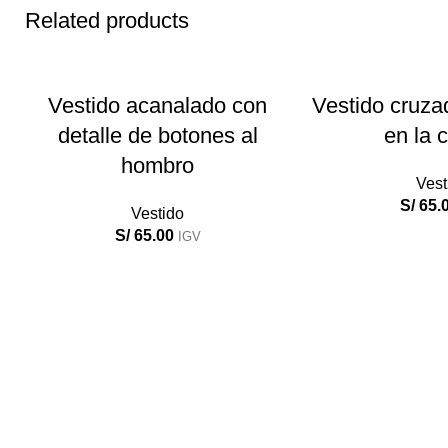
Related products
AÑADIR AL CARRITO
AÑADIR AL
Vestido acanalado con
Vestido cruza
detalle de botones al
en la c
hombro
Vest
S/
65.
Vestido
S/
65.00
IGV