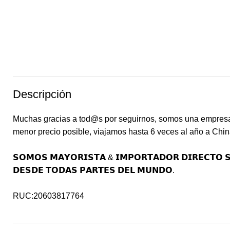
Descripción
Muchas gracias a tod@s por seguirnos, somos una empresa r
menor precio posible, viajamos hasta 6 veces al año a Chin
𝗦𝗢𝗠𝗢𝗦 𝗠𝗔𝗬𝗢𝗥𝗜𝗦𝗧𝗔 & 𝗜𝗠𝗣𝗢𝗥𝗧𝗔𝗗𝗢𝗥 𝗗𝗜𝗥𝗘𝗖𝗧𝗢 𝗦
𝗗𝗘𝗦𝗗𝗘 𝗧𝗢𝗗𝗔𝗦 𝗣𝗔𝗥𝗧𝗘𝗦 𝗗𝗘𝗟 𝗠𝗨𝗡𝗗𝗢.
RUC:20603817764