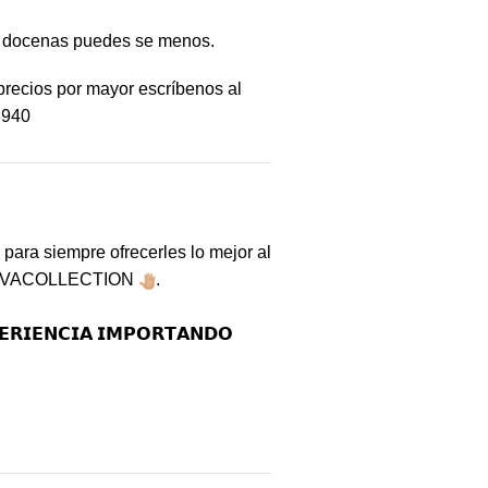
r docenas puedes se menos.
precios por mayor escríbenos al
8940
ara siempre ofrecerles lo mejor al
VACOLLECTION
.
𝗥𝗜𝗘𝗡𝗖𝗜𝗔 𝗜𝗠𝗣𝗢𝗥𝗧𝗔𝗡𝗗𝗢