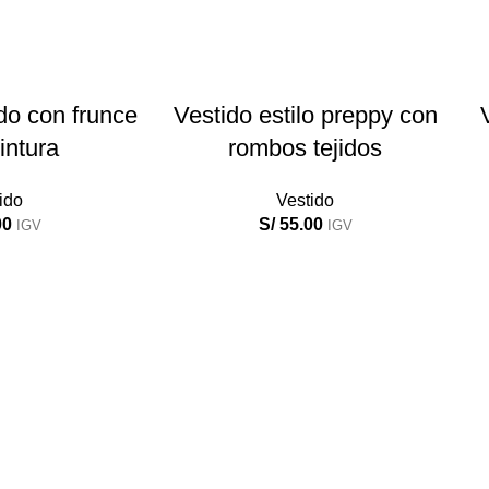
 CARRITO
AÑADIR AL CARRITO
do con frunce
Vestido estilo preppy con
intura
rombos tejidos
ido
Vestido
00
S/
55.00
IGV
IGV