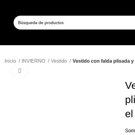
Inicio
INVIERNO
Vestido
Vestido con falda plisada y 
Haga Click para agrandar
Ve
pl
el
Somo