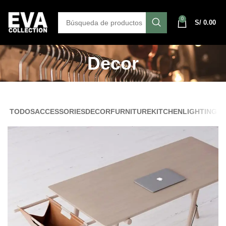
0
S/
0.00
Decor
TODOS
ACCESSORIES
DECOR
FURNITURE
KITCHEN
LIGHTING