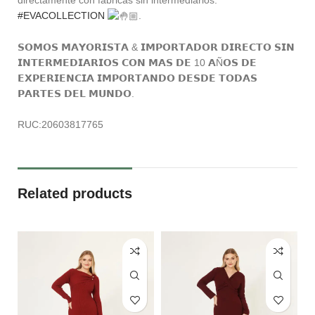
#EVACOLLECTION
.
𝗦𝗢𝗠𝗢𝗦 𝗠𝗔𝗬𝗢𝗥𝗜𝗦𝗧𝗔 & 𝗜𝗠𝗣𝗢𝗥𝗧𝗔𝗗𝗢𝗥 𝗗𝗜𝗥𝗘𝗖𝗧𝗢 𝗦𝗜𝗡
𝗜𝗡𝗧𝗘𝗥𝗠𝗘𝗗𝗜𝗔𝗥𝗜𝗢𝗦 𝗖𝗢𝗡 𝗠𝗔𝗦 𝗗𝗘 10 𝗔Ñ𝗢𝗦 𝗗𝗘
𝗘𝗫𝗣𝗘𝗥𝗜𝗘𝗡𝗖𝗜𝗔 𝗜𝗠𝗣𝗢𝗥𝗧𝗔𝗡𝗗𝗢 𝗗𝗘𝗦𝗗𝗘 𝗧𝗢𝗗𝗔𝗦
𝗣𝗔𝗥𝗧𝗘𝗦 𝗗𝗘𝗟 𝗠𝗨𝗡𝗗𝗢.
RUC:20603817765
Related products