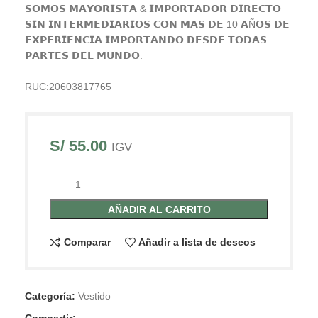
𝗦𝗢𝗠𝗢𝗦 𝗠𝗔𝗬𝗢𝗥𝗜𝗦𝗧𝗔 & 𝗜𝗠𝗣𝗢𝗥𝗧𝗔𝗗𝗢𝗥 𝗗𝗜𝗥𝗘𝗖𝗧𝗢
𝗦𝗜𝗡 𝗜𝗡𝗧𝗘𝗥𝗠𝗘𝗗𝗜𝗔𝗥𝗜𝗢𝗦 𝗖𝗢𝗡 𝗠𝗔𝗦 𝗗𝗘 10 𝗔Ñ𝗢𝗦 𝗗𝗘
𝗘𝗫𝗣𝗘𝗥𝗜𝗘𝗡𝗖𝗜𝗔 𝗜𝗠𝗣𝗢𝗥𝗧𝗔𝗡𝗗𝗢 𝗗𝗘𝗦𝗗𝗘 𝗧𝗢𝗗𝗔𝗦
𝗣𝗔𝗥𝗧𝗘𝗦 𝗗𝗘𝗟 𝗠𝗨𝗡𝗗𝗢.
RUC:20603817765
S/
55.00
IGV
AÑADIR AL CARRITO
Comparar
Añadir a lista de deseos
Categoría:
Vestido
Compartir: